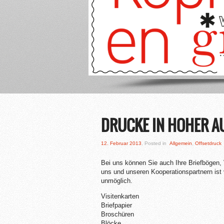
1
2
3
4
5
DRUCKE IN HOHER A
12. Februar 2013
, Posted in
Allgemein
,
Offsetdruck
Bei uns können Sie auch Ihre Briefbögen, 
uns und unseren Kooperationspartnern ist
unmöglich.
Visitenkarten
Briefpapier
Broschüren
Blöcke