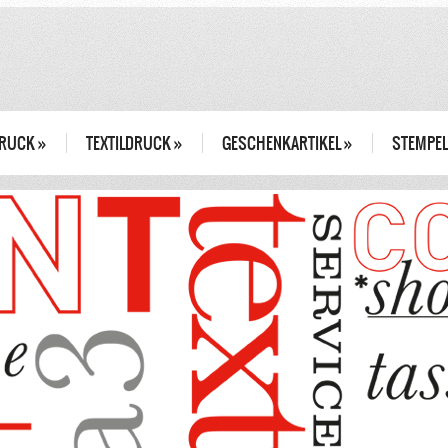
DRUCK
»
TEXTILDRUCK
»
GESCHENKARTIKEL
»
STEMPEL