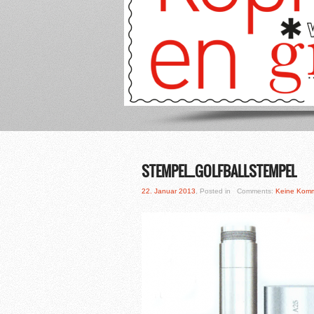
1
2
3
4
5
STEMPEL_GOLFBALLSTEMPEL
22. Januar 2013
, Posted in Comments:
Keine Kom