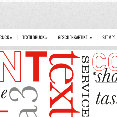
DRUCK
»
TEXTILDRUCK
»
GESCHENKARTIKEL
»
STEMPEL